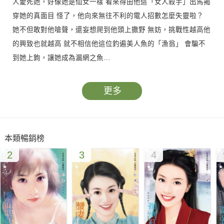
人愛死她，好像她是仙女一樣 看來得由他這「女人殺手」出馬揭
穿她的真面目 怪了，他向來無往不利的電人招數怎麼失靈啦？
她不但敢對他嗆聲，還妄想爬到他頭上撒野 無妨，挑戰性越高他
的興致也就越高 就不相信他這位釣遍美人魚的「漁翁」 會騙不
到她上鉤，讓她成為漏網之魚…
更多
本類暢銷榜
2
3
4