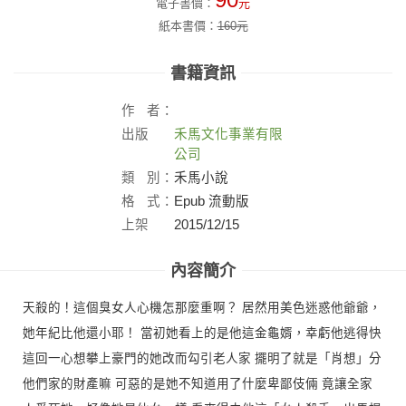
電子書價：
元
紙本書價：
160
元
書籍資訊
作
者：
出版
禾馬文化事業有限
社：
公司
類
別：
禾馬小說
格
式：
Epub 流動版
上架
2015/12/15
日：
內容簡介
天殺的！這個臭女人心機怎那麼重啊？ 居然用美色迷惑他爺爺，
她年紀比他還小耶！ 當初她看上的是他這金龜婿，幸虧他逃得快
這回一心想攀上豪門的她改而勾引老人家 擺明了就是「肖想」分
他們家的財產嘛 可惡的是她不知道用了什麼卑鄙伎倆 竟讓全家