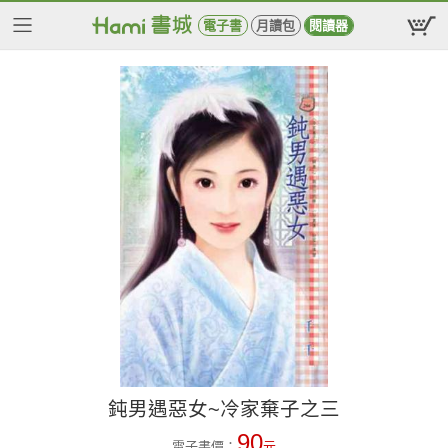
電子書
月讀包
閱讀器
鈍男遇惡女~冷家棄子之三
90
電子書價：
元