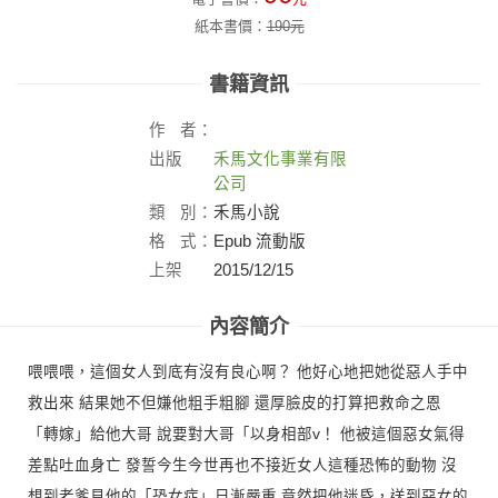
紙本書價：
190
元
書籍資訊
作
者：
出版
禾馬文化事業有限
社：
公司
類
別：
禾馬小說
格
式：
Epub 流動版
上架
2015/12/15
日：
內容簡介
喂喂喂，這個女人到底有沒有良心啊？ 他好心地把她從惡人手中
救出來 結果她不但嫌他粗手粗腳 還厚臉皮的打算把救命之恩
「轉嫁」給他大哥 說要對大哥「以身相部v！ 他被這個惡女氣得
差點吐血身亡 發誓今生今世再也不接近女人這種恐怖的動物 沒
想到老爹見他的「恐女症」日漸嚴重 竟然把他迷昏，送到惡女的