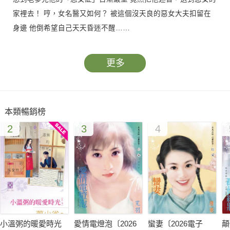
家裡去！ 哼，女名醫又如何？ 被這個沒天良的惡女大夫扣留在
身邊 他倒希望自己天天昏迷不醒……
更多
本類暢銷榜
2
3
4
小溫粥的暖愛時光
愛情電燈泡〔2026
蠻妻〔2026電子
顛