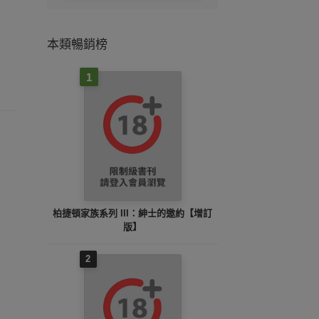
本類暢銷榜
1
柏捷頓家族系列 III：紳士的邀約【增訂
版】
2