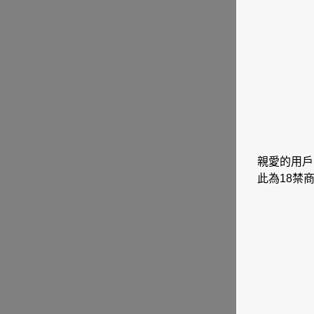
親愛的用戶
此為18禁