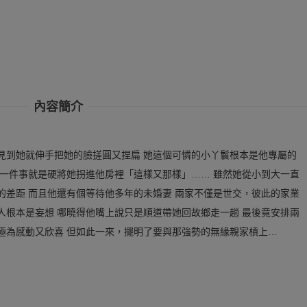
內容簡介
見到她就伸手把她的臉搓圓又捏扁 她這個可憐的小丫鬟根本是他專屬的
頭一件事就是硬將她拐進他房裡「這樣又那樣」…… 雖然她從小到大一直
的差距 而且他還有個等待他多年的未婚妻 兩家不僅是世交，彼此的家業
人根本是妄想 哪曉得他嘴上說只是順道帶她回故鄉走一趟 最後竟安排兩
極為感動又欣喜 但如此一來，擺明了要與那強勢的無緣親家槓上…