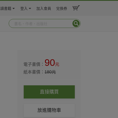
閱讀書籍
登入
加入會員
兌換券
90
電子書價：
元
紙本書價：
180
元
直接購買
放進購物車