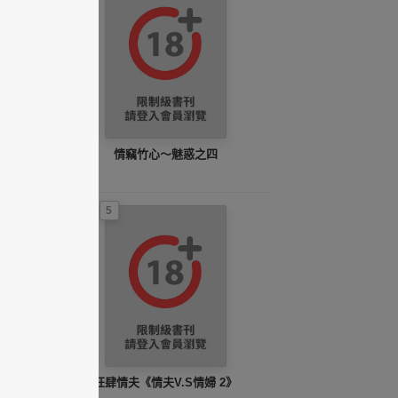
情竊竹心～魅惑之四
5
狂肆情夫《情夫V.S情婦 2》