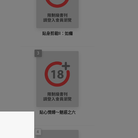
貼身剪裁II：如癮
3
貼心情婦～魅惑之六
4