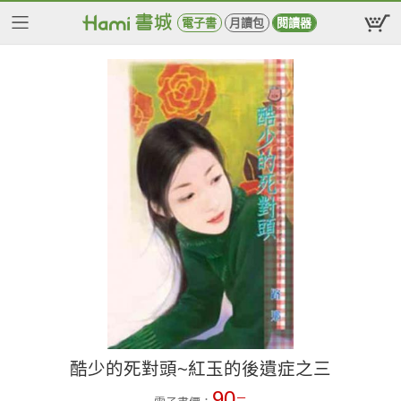
電子書
月讀包
閱讀器
酷少的死對頭~紅玉的後遺症之三
90