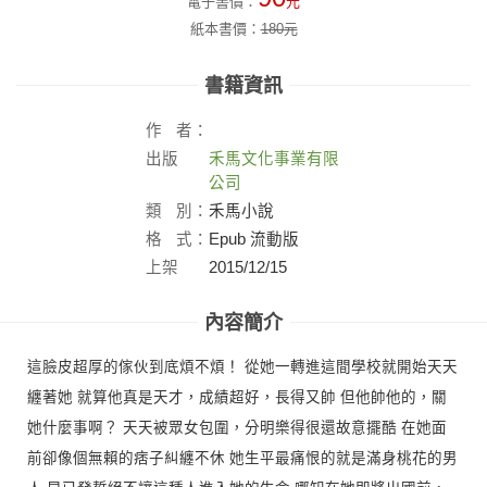
電子書價：
元
紙本書價：
180
元
書籍資訊
作
者：
出版
禾馬文化事業有限
社：
公司
類
別：
禾馬小說
格
式：
Epub 流動版
上架
2015/12/15
日：
內容簡介
這臉皮超厚的傢伙到底煩不煩！ 從她一轉進這間學校就開始天天
纏著她 就算他真是天才，成績超好，長得又帥 但他帥他的，關
她什麼事啊？ 天天被眾女包圍，分明樂得很還故意擺酷 在她面
前卻像個無賴的痞子糾纏不休 她生平最痛恨的就是滿身桃花的男