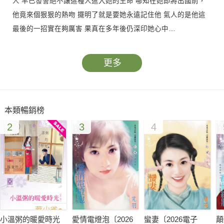
人 早已發誓絕不讓這種人進入她的生命 哪知在她即將出國前，
他竟來個狠狠的熱吻 擺明了就是要她永遠記住他 氣人的是他這
最後的一招實在夠厲害 果真在多年後仍深印她心中…
更多
本類暢銷榜
2
3
4
小溫粥的暖愛時光
愛情電燈泡〔2026
蠻妻〔2026電子
顛