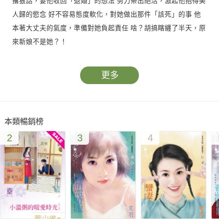
撂狠話，要他收回「退婚」的想法 努力祭出絕活，激起他抱得美
人歸的慾念 好不容易態度軟化，對她做出那件「該死」的事 他
本著大丈夫的氣度，準備對她負起責任 啥？胡搞瞎纏了半天，原
來新娘不是她？！
更多
本類暢銷榜
2
3
4