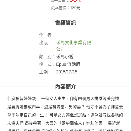
電子書價：
元
紙本書價：
180
元
書籍資訊
作
者：
出版
禾馬文化事業有限
社：
公司
類
別：
禾馬小說
格
式：
Epub 流動版
上架
2015/12/15
日：
內容簡介
什麼神旨娃娃親！ 一個女人出生，卻有四個男人排隊等著完婚
是要將她剖成四半，還是輪流當四男的妻？ 他才不會為了神意去
草率決定自己的一生！ 可是女方非但沒逃婚，還急著尋找各地的
未婚夫們 然後帶著一大票的「婚約關係人」進駐他家 一靠近就