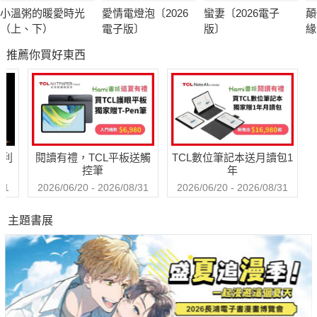
小溫粥的暖愛時光
愛情電燈泡〔2026
蠻妻〔2026電子
顛
（上、下）
電子版〕
版〕
緣
子
推薦你買好東西
哈利
閱讀有禮，TCL平板送觸
TCL數位筆記本送月讀包1
控筆
年
31
2026/06/20 - 2026/08/31
2026/06/20 - 2026/08/31
主題書展