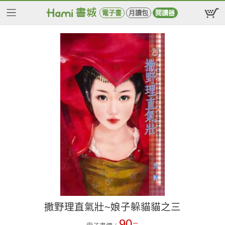
電子書
月讀包
閱讀器
撒野理直氣壯~娘子躲貓貓之三
90