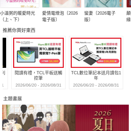
小溫粥的暖愛時光
愛情電燈泡〔2026
蠻妻〔2026電子
顛
（上、下）
電子版〕
版〕
緣
子
推薦你買好東西
哈利
閱讀有禮，TCL平板送觸
TCL數位筆記本送月讀包1
控筆
年
31
2026/06/20 - 2026/08/31
2026/06/20 - 2026/08/31
主題書展