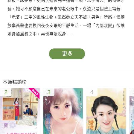
棉被、席夢思，更何況這位先生還有一項「以字辨人」的特殊才
藝，她可不願意自己在未來的老公眼中，永遠只是個臉上寫著
「老婆」二字的雌性生物，雖然她立志不被「男色」所惑，情願
放棄高薪也要換回夜夜安眠的平靜生活，一場「內部叛變」卻讓
她身陷風暴之中，再也無法脫身......
更多
本類暢銷榜
2
3
4