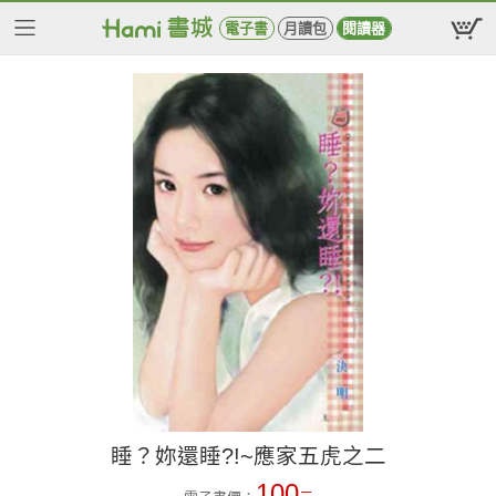
電子書
月讀包
閱讀器
睡？妳還睡?!~應家五虎之二
100