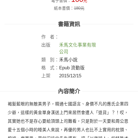
電子書價：
元
紙本書價：
180
元
書籍資訊
作
者：
出版
禾馬文化事業有限
社：
公司
類
別：
禾馬小說
格
式：
Epub 流動版
上架
2015/12/15
日：
內容簡介
褐髮藍眼的無敵美男子，精通七國語言、身價不凡的應氏企業四
少爺，這樣的黃金單身漢送上門來居然會遭人「退貨」？！哎，
其實她也不是存心要給頂頭上司難看，只是對於一天要和周公恩
愛十五個小時的睡美人來說，再優的男人也比不上實用的枕頭、