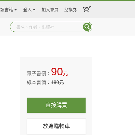
閱讀書籍
登入
加入會員
兌換券
90
電子書價：
元
紙本書價：
180
元
直接購買
放進購物車