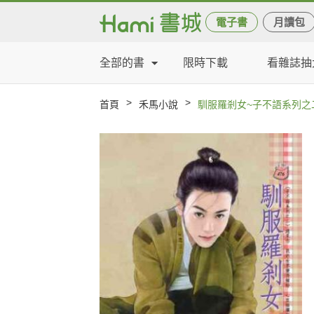
電子書
月讀包
全部的書
限時下載
看雜誌抽
>
>
首頁
禾馬小說
馴服羅剎女~子不語系列之