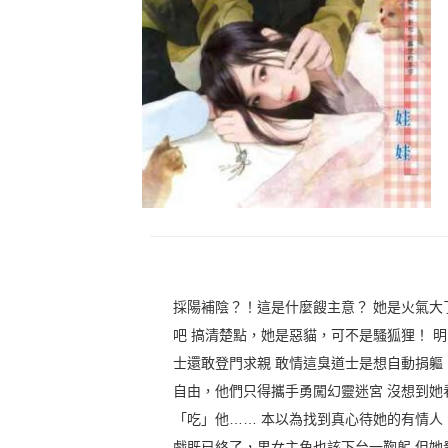
採陽補陰？！這是什麼餿主意？ 她是火氣大
吧 搞清楚點，她是惡貓，可不是騷狐狸！ 
士還敢登門求親 敢情這臭道士是想自動捐軀
自由，他們只得攜手勇闖幻靈迷宮 沒想到她
「吃」他…… 本以為找到真心待她的有情人
戲既已終了，男女主角也該下台一鞠躬 但