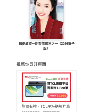
顛倒紅妝～刺客情緣三之一〔2026電子
版〕
推薦你買好東西
閱讀有禮，TCL平板送觸控筆