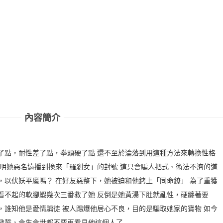
內容簡介
了點，耐性差了點，拳頭硬了點 還不至於淪落到用這種方法來轉換性格
明明她惡名遠播到換來「羅剎女」的封號 這只會騙人把式、術法不濟的道
，以伏妖平魔嗎？ 在好友惡整下，她被迫和他銬上「同命鐐」 為了重獲
看不起的軟腳蝦幾次三番救了她 反倒是她黃湯下肚就亂性，硬纏著要
，誰知他是愛情騙徒 被人踢爆他居心不良，目的是騙取她家的寶物 如今
她發誓，今生今世都不要再看見他這個人了…