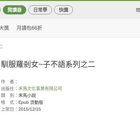
閱讀器
日常學
快讀
大獎
月讀包66折
二
馴服羅剎女~子不語系列之二
作
者：
出版社：
禾馬文化事業有限公司
類
別：
禾馬小說
格
式：
Epub 流動版
上架日：
2015/12/15