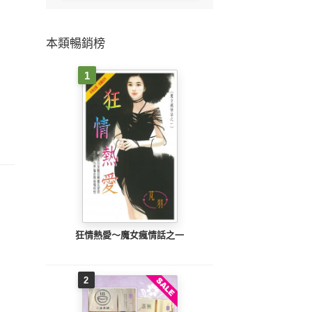
本類暢銷榜
1
狂情熱愛～魔女瘋情話之一
2