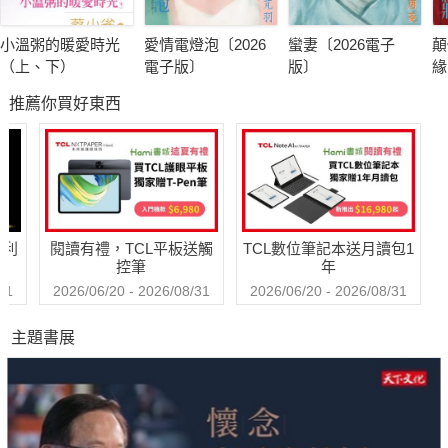
小溫粥的暖愛時光
愛情電燈泡〔2026
蠻妻〔2026電子
顛
（上、下）
電子版〕
版〕
緣
子
推薦你買好東西
哈利
閱讀有禮，TCL平板送觸
TCL數位筆記本送月讀包1
控筆
年
31
2026/06/20 - 2026/08/31
2026/06/20 - 2026/08/31
主題書展