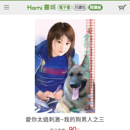
電子書
月讀包
閱讀器
愛你太過刺激~我的狗男人之三
90