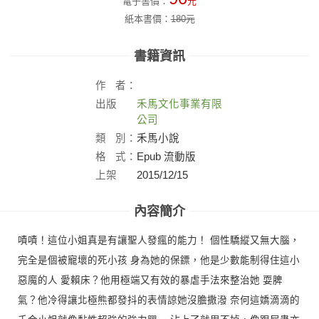
電子書價：
元
紙本書價：
180
元
書籍資訊
作
者：
出版
禾馬文化事業有限
社：
公司
類
別：
禾馬小說
格
式：
Epub 流動版
上架
2015/12/15
日：
內容簡介
嘖嘖！這位小姐真是有讓聖人發瘋的能力！ 個性驕縱又無大腦，
完全是個被寵壞的死小孩 身為她的保鏢，他是少數能制得住這小
惡魔的人 愛賴床？他用極端又有效的暴虐手法來整治她 耍脾
氣？他冷得讓北極熊都發抖的表情諒她沒膽撒潑 奈何這嬌滴滴的