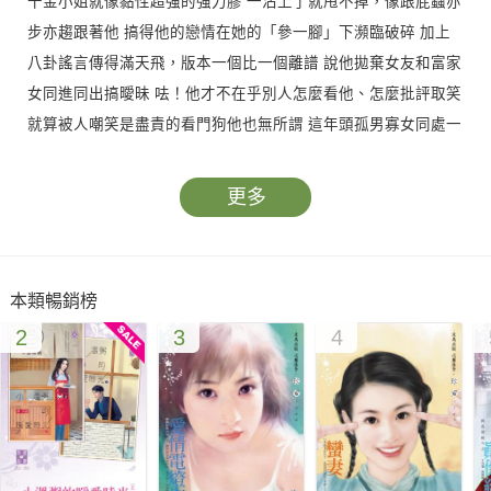
千金小姐就像黏性超強的強力膠 一沾上了就甩不掉，像跟屁蟲亦
步亦趨跟著他 搞得他的戀情在她的「參一腳」下瀕臨破碎 加上
八卦謠言傳得滿天飛，版本一個比一個離譜 說他拋棄女友和富家
女同進同出搞曖昧 呿！他才不在乎別人怎麼看他、怎麼批評取笑
就算被人嘲笑是盡責的看門狗他也無所謂 這年頭孤男寡女同處一
室沒什麼大不了 呃，只不過一個不小心就會爆出愛的火花…
更多
本類暢銷榜
2
3
4