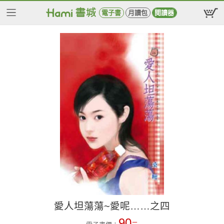
電子書
月讀包
閱讀器
愛人坦蕩蕩~愛呢……之四
90