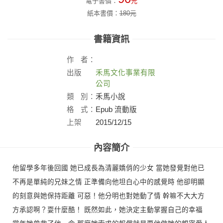
電子書價：
元
紙本書價：
180
元
書籍資訊
作
者：
出版
禾馬文化事業有限
社：
公司
類
別：
禾馬小說
格
式：
Epub 流動版
上架
2015/12/15
日：
內容簡介
他留學多年後回國 她已成長為清麗嬌俏的少女 當她發覺對他已
不再是單純的兄妹之情 正準備向他坦白心中的感覺時 他卻明顯
的刻意與她保持距離 可惡！他分明也對她動了情 幹嘛不大大方
方承認啊？耍什麼酷！ 既然如此，她決定主動掌握自己的幸福