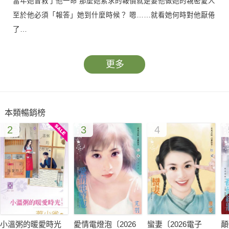
當年她曾救了他一命 那麼她索求的報償就是要他做她的親密愛人
至於他必須「報答」她到什麼時候？ 嗯……就看她何時對他厭倦
了…
更多
本類暢銷榜
2
3
4
小溫粥的暖愛時光
愛情電燈泡〔2026
蠻妻〔2026電子
顛