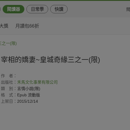
閱讀器
日常學
快讀
大獎
月讀包66折
之一(限)
宰相的嬌妻~皇城奇緣三之一(限)
作
者：
出版社：
禾馬文化事業有限公司
類
別：
言情小說(限)
格
式：
Epub 流動版
上架日：
2015/12/14