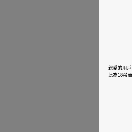
親愛的用戶
此為18禁