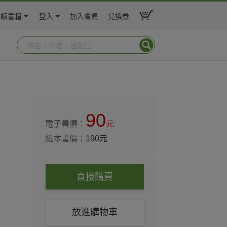
閱讀書籍
登入
加入會員
兌換券
90
電子書價：
元
紙本書價：
190
元
直接購買
放進購物車