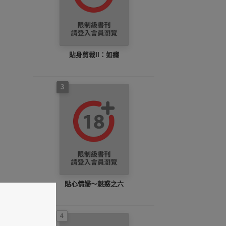
貼身剪裁II：如癮
3
貼心情婦～魅惑之六
4