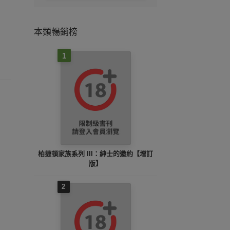
本類暢銷榜
1
柏捷頓家族系列 III：紳士的邀約【增訂
版】
2