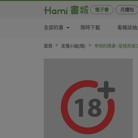
電子書
月讀包
全部的書
限時下載
看雜誌抽
>
>
首頁
言情小說(限)
宰相的嬌妻~皇城奇緣三