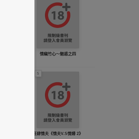
情竊竹心～魅惑之四
5
狂肆情夫《情夫V.S情婦 2》