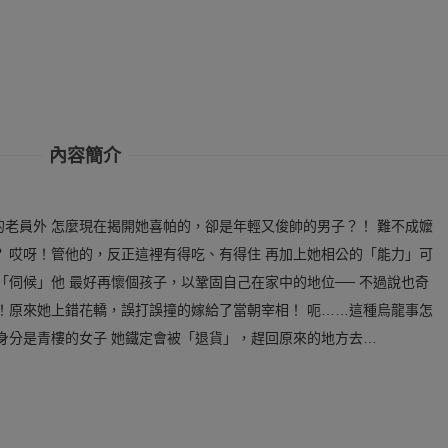
內容簡介
老員外 怎麼現在揭開她喜帕的，卻是年輕又俊帥的男子？！ 難不成嬤
 哎呀！管他的，反正這裡有得吃、有得住 再加上她相公的「能力」可
「伺候」他 最好再懷個孩子，以鞏固自己在家中的地位── 不過說也奇
！原來她上錯花轎，誤打誤撞的嫁給了當朝宰相！ 呃……這種烏龍事怎
身分是青樓的女子 她鐵定會被「退貨」，趕回原來的地方去…