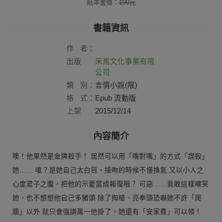
紙本書價：
190
元
書籍資訊
作
者：
出版
禾馬文化事業有限
社：
公司
類
別：
言情小說(限)
格
式：
Epub 流動版
上架
2015/12/14
日：
內容簡介
噢！他果然是金牌殺手！ 居然可以用「嘴對嘴」的方式「謀殺」
她…… 嗄？是她自己太白目，接吻的時候不懂換氣 又以小人之
心度君子之腹，把他的示愛當成報復哦？ 可惡……竟敢這樣嘲笑
她，也不想想他自己多豬頭 除了掏槍、亮拳頭恐嚇她不許「爬
牆」以外 就只會強調萬一他掛了，她還有「安家費」可以領！