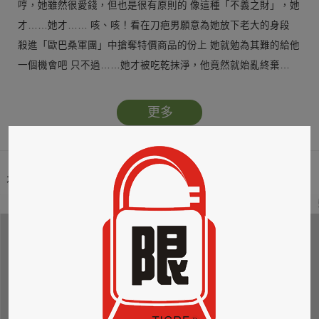
哼，她雖然很愛錢，但也是很有原則的 像這種「不義之財」，她
才……她才…… 咳、咳！看在刀疤男願意為她放下老大的身段
殺進「歐巴桑軍團」中搶奪特價商品的份上 她就勉為其難的給他
一個機會吧 只不過……她才被吃乾抹淨，他竟然就始亂終棄…
更多
本類暢銷榜
2
3
4