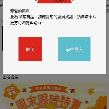
貼身剪裁II：如癮
貼心情婦～魅惑之
情竊竹心～魅惑之
狂
六
四
情
親愛的用戶
此為18禁商品，請確認您的會員資訊，須年滿十八
推薦你買好東西
歲方可瀏覽與購買。
取消
前往登入
哈利
閱讀有禮，TCL平板送觸
TCL數位筆記本送月讀包1
控筆
年
31
2026/06/20 - 2026/08/31
2026/06/20 - 2026/08/31
主題書展