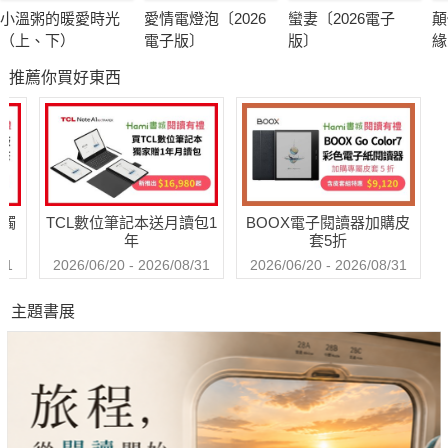
小溫粥的暖愛時光
愛情電燈泡〔2026
蠻妻〔2026電子
顛
（上、下）
電子版〕
版〕
緣
子
推薦你買好東西
送觸
TCL數位筆記本送月讀包1
BOOX電子閱讀器加購皮
年
套5折
31
2026/06/20 - 2026/08/31
2026/06/20 - 2026/08/31
主題書展