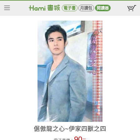
電子書
月讀包
閱讀器
倨傲龍之心~伊家四獸之四
90