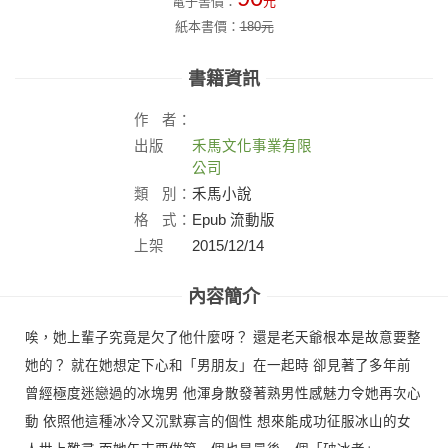
電子書價：
元
紙本書價：
180
元
書籍資訊
作
者：
出版
禾馬文化事業有限
社：
公司
類
別：
禾馬小說
格
式：
Epub 流動版
上架
2015/12/14
日：
內容簡介
唉，她上輩子究竟是欠了他什麼呀？ 還是老天爺根本是故意要整
她的？ 就在她想定下心和「男朋友」在一起時 卻見著了多年前
曾經極度迷戀過的冰塊男 他渾身散發著熟男性感魅力令她再次心
動 依照他這種冰冷又沉默寡言的個性 想來能成功征服冰山的女