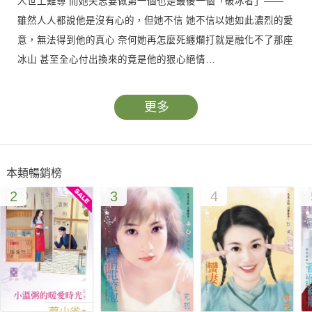
人世上難尋 而她矢志要做第一個也是最後一個「破冰者」——
雖然人人都說他是沒有心的，但她不信 她不信以她如此濃烈的愛
意，無法得到他的真心 奈何她再怎麼死纏爛打就是融化不了那座
冰山 甚至全心付出換來的竟是他的狠心絕情…
更多
本類暢銷榜
2
3
4