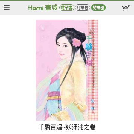
電子書
月讀包
閱讀器
千驕百媚~妖渾沌之卷