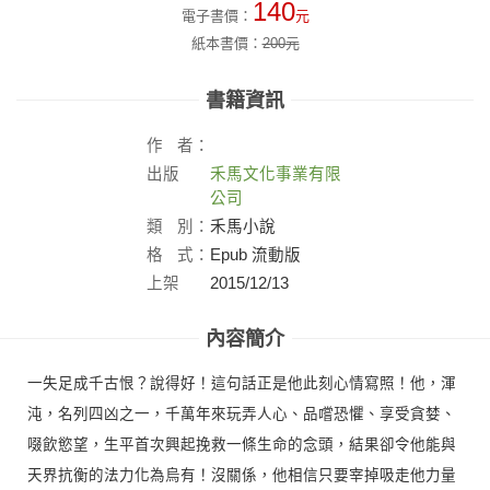
140
電子書價：
元
紙本書價：
200
元
書籍資訊
作
者：
出版
禾馬文化事業有限
社：
公司
類
別：
禾馬小說
格
式：
Epub 流動版
上架
2015/12/13
日：
內容簡介
一失足成千古恨？說得好！這句話正是他此刻心情寫照！他，渾
沌，名列四凶之一，千萬年來玩弄人心、品嚐恐懼、享受貪婪、
啜飲慾望，生平首次興起挽救一條生命的念頭，結果卻令他能與
天界抗衡的法力化為烏有！沒關係，他相信只要宰掉吸走他力量