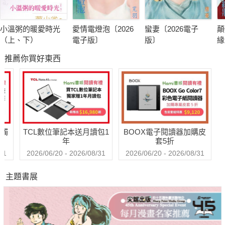
小溫粥的暖愛時光
愛情電燈泡〔2026
蠻妻〔2026電子
顛
（上、下）
電子版〕
版〕
緣
子
推薦你買好東西
送觸
TCL數位筆記本送月讀包1
BOOX電子閱讀器加購皮
年
套5折
31
2026/06/20 - 2026/08/31
2026/06/20 - 2026/08/31
主題書展