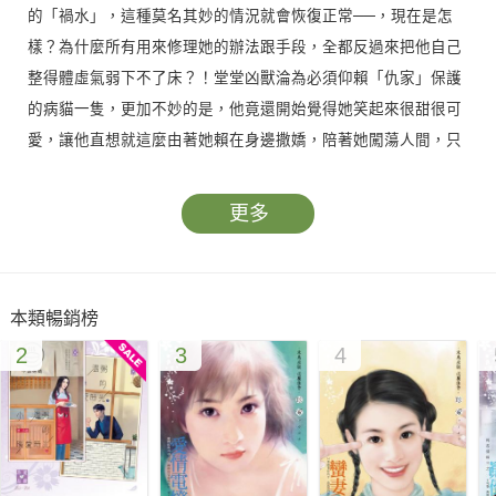
的「禍水」，這種莫名其妙的情況就會恢復正常──，現在是怎
樣？為什麼所有用來修理她的辦法跟手段，全都反過來把他自己
整得體虛氣弱下不了床？！堂堂凶獸淪為必須仰賴「仇家」保護
的病貓一隻，更加不妙的是，他竟還開始覺得她笑起來很甜很可
愛，讓他直想就這麼由著她賴在身邊撒嬌，陪著她闖蕩人間，只
可惜，就連如此單純細微的願望也不見容於天……
更多
本類暢銷榜
2
3
4