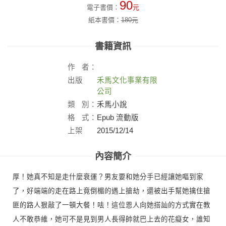
90
電子書價：
元
紙本書價：
180
元
書籍資訊
作
者：
出版
禾馬文化事業有限
社：
公司
類
別：
禾馬小說
格
式：
Epub 流動版
上架
2015/12/14
日：
內容簡介
厚！她真不知是走什麼衰運？男友要和她分手已經讓她嘔到家
了，好端端的走在路上竟倒楣的遇上搶劫，還被出手幫她擒住搶
匪的路人狠敲了一頓大餐！呿！這位恩人向她搭訕的方式實在教
人不敢恭維，她可不是見到男人長得帥就巴上去的花癡女，誰知