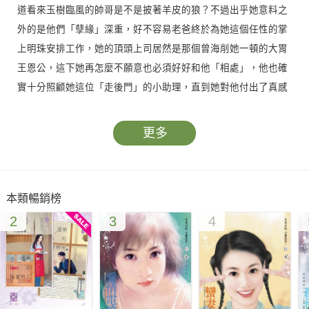
道看來玉樹臨風的帥哥是不是披著羊皮的狼？不過出乎她意料之
外的是他們「孽緣」深重，好不容易老爸終於為她這個任性的掌
上明珠安排工作，她的頂頭上司居然是那個曾海削她一頓的大胃
王恩公，這下她再怎麼不願意也必須好好和他「相處」，他也確
實十分照顧她這位「走後門」的小助理，直到她對他付出了真感
情，才在無意中發現，她老爸根本是拿她的終生幸福當條件和他
交換利益……
更多
本類暢銷榜
2
3
4