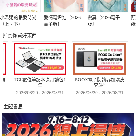
小溫粥的暖愛時光
愛情電燈泡〔2026
蠻妻〔2026電子
顛
（上、下）
電子版〕
版〕
緣
子
推薦你買好東西
送觸
TCL數位筆記本送月讀包1
BOOX電子閱讀器加購皮
年
套5折
31
2026/06/20 - 2026/08/31
2026/06/20 - 2026/08/31
主題書展