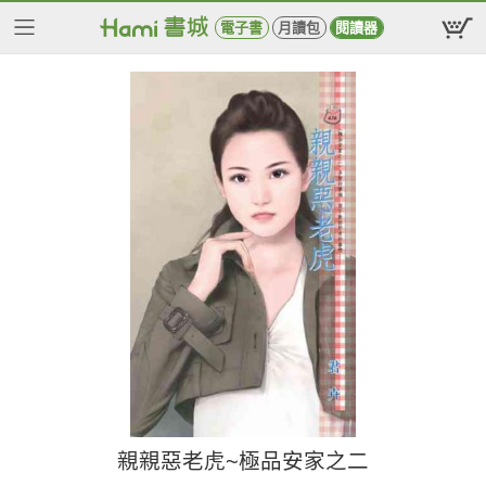
電子書
月讀包
閱讀器
親親惡老虎~極品安家之二