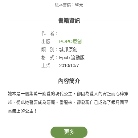
紙本書價：
50
元
書籍資訊
作
者：
出版
POPO原創
社：
類
別：
城邦原創
格
式：
Epub 流動版
上架
2010/10/7
日：
內容簡介
她本是一個集萬千寵愛的現代公主，卻因為愛人的背叛而心碎穿
越，從此她誓要成為惡魔。當醒來，卻發現自己成為了銀月國至
高無上的公主！
更多