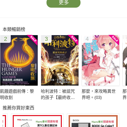
更多
本類暢銷榜
2
3
4
飢餓遊戲前傳：黎
哈利波特：被詛咒
那麼，來攻略異世
那
明收割
的孩子【最終收藏
界吧。(03)
界
版】
推薦你買好東西