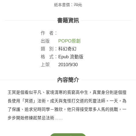
紙本書價：
70
元
書籍資訊
作
者：
出版
POPO原創
社：
類
別：
科幻奇幻
格
式：
Epub 流動版
上架
2010/9/30
日：
內容簡介
王冥是個看似平凡、家境清寒的貧窮高中生，真實身分則是個擅
長使用「冥道」法術，成天與鬼怪打交道的死靈法師。一天，為
了保護、追求兒時同學－雅欣，他只得接受眾多人馬的挑戰，一
步步開始修練起禁忌法術……