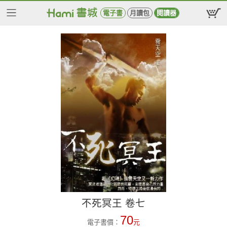
電子書
月讀包
閱讀器
不死冥王 卷七
70
電子書價：
元