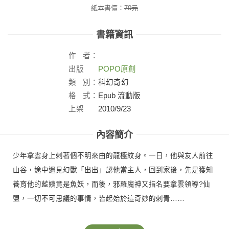
紙本書價：
70
元
書籍資訊
作
者：
出版
POPO原創
社：
類
別：
科幻奇幻
格
式：
Epub 流動版
上架
2010/9/23
日：
內容簡介
少年拿雲身上刺著個不明來由的龍極紋身。一日，他與友人前往
山谷，途中遇見幻獸「出出」認他當主人，回到家後，先是獲知
養育他的藍姨竟是魚妖，而後，邪羅魔神又指名要拿雲領導?仙
盟，一切不可思議的事情，皆起始於這奇妙的刺青……