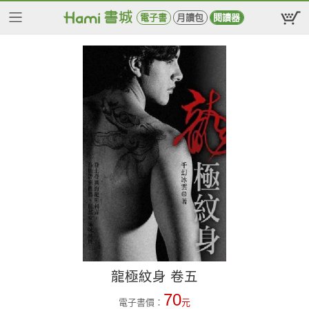
電子書
月讀包
閱讀器
龍極紋身 卷五
70
電子書價：
元