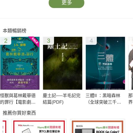
更多
本類暢銷榜
2
3
4
怪獸與葛林戴華德
塵土記──羊毛記完
三體II ：黑暗森林
那
的罪行【電影劇本
結篇(PDF)
（全球突破三千萬
界
書】
冊燙銀簽名版）
推薦你買好東西