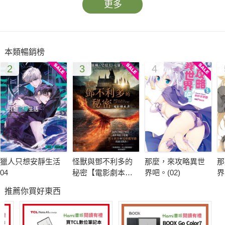
更多
本類暢銷榜
2
3
4
獵人只想安靜生活
怪獸與鄧不利多的
那麼，來攻略異世
那
04
秘密【電影劇本
界吧。(02)
界
書】
推薦你買好東西