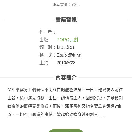
紙本書價：
70
元
書籍資訊
作
者：
出版
POPO原創
社：
類
別：
科幻奇幻
格
式：
Epub 流動版
上架
2010/9/23
日：
內容簡介
少年拿雲身上刺著個不明來由的龍極紋身。一日，他與友人前往
山谷，途中遇見幻獸「出出」認他當主人，回到家後，先是獲知
養育他的藍姨竟是魚妖，而後，邪羅魔神又指名要拿雲領導?仙
盟，一切不可思議的事情，皆起始於這奇妙的刺青……