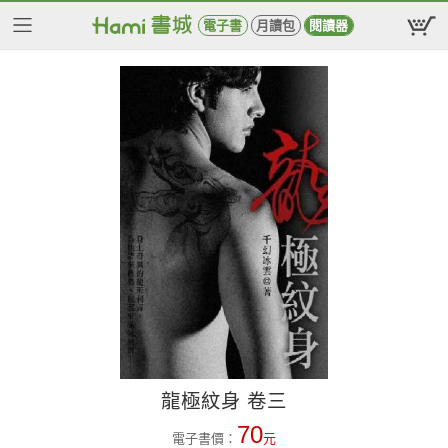
電子書
月讀包
閱讀器
龍極紋身 卷三
70
電子書價：
元