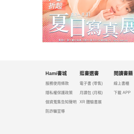
Hami書城
逛書選書
閱讀書籍
服務使用條款
電子書 (零售)
線上書櫃
隱私權保護政策
月讀包 (月租)
下載 APP
個資蒐集告知聲明
XR 體驗書展
防詐騙宣導