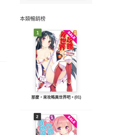
本類暢銷榜
1
那麼，來攻略異世界吧。(01)
2