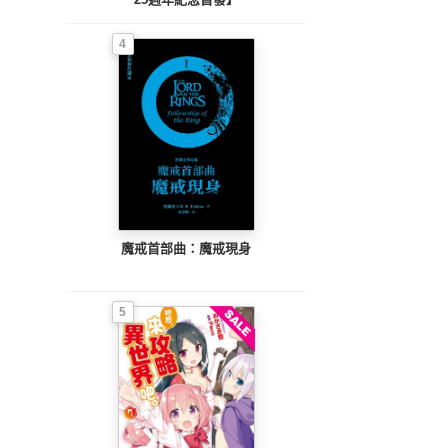
4
魔戒首部曲：魔戒現身
5