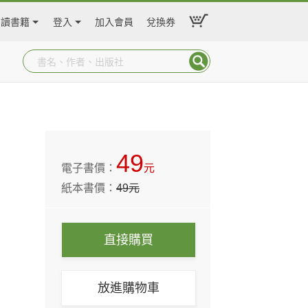
閱讀書籍
登入
加入會員
兌換券
49
電子書價：
元
紙本書價：
49
元
直接購買
放進購物車