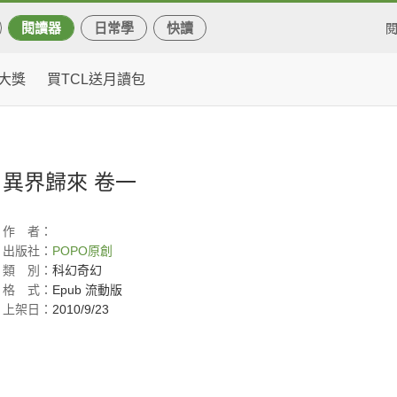
閱讀器
日常學
快讀
大獎
買TCL送月讀包
異界歸來 卷一
作
者：
出版社：
POPO原創
類
別：
科幻奇幻
格
式：
Epub 流動版
上架日：
2010/9/23