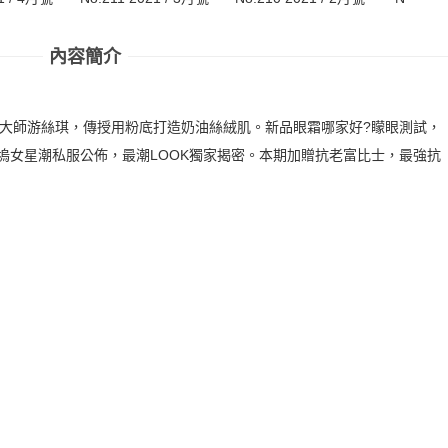
內容簡介
妝大師游絲琪，傳授用粉底打造奶油絲絨肌。新品眼霜哪家好?矇眼測試，
萊塢女星潮私服公佈，最潮LOOK獨家揭密。本期加贈抗老富比士，最強抗