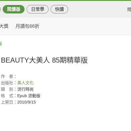
閱讀器
日常學
快讀
大獎
月讀包66折
版
BEAUTY大美人 85期精華版
作
者：
出版社：
美人文化
類
別：
流行時尚
格
式：
Epub 流動版
上架日：
2010/9/15