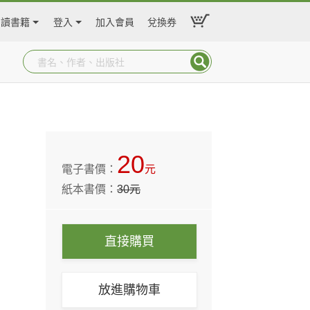
閱讀書籍
登入
加入會員
兌換券
20
電子書價：
元
紙本書價：
30
元
直接購買
放進購物車