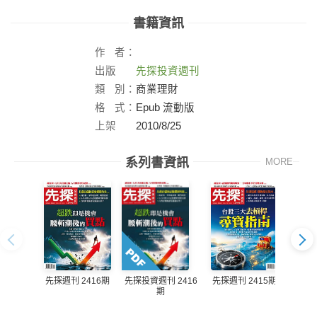
書籍資訊
作
者：
出版
先探投資週刊
社：
類
別：
商業理財
格
式：
Epub 流動版
上架
2010/8/25
日：
系列書資訊
MORE
先探週刊 2416期
先探週刊 2415期
先探投資週刊 2416
先探投
期