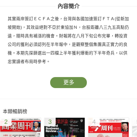
內容簡介
其實兩岸簽訂ＥＣＦＡ之後，台灣與各國加速簽訂ＦＴＡ(從新加
坡開始)，其效益絕對不亞於東協加Ｎ，台股距離八三九五高點仍
遠，隨時具有補漲的機會。財報將在八月下旬公布完畢，轉投資
公司的獲利必須認列在半年報中，是觀察整個集團真正實力的良
機。本期先探篩選出一四檔上半年獲利爆衝的下半年奇兵，以供
忠實讀者布局時參考。
更多
本類暢銷榜
2
3
4