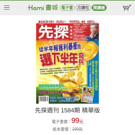
電子書
月讀包
閱讀器
先探週刊 1584期 精華版
99
電子書價：
元
紙本書價：
220
元