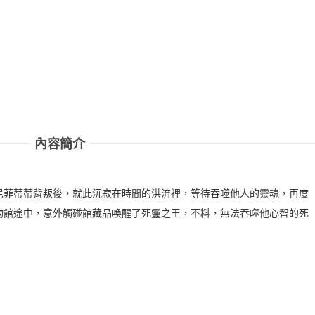
內容簡介
尼菲蒂蒂背叛後，就此沉寂在時間的洪流裡，等待吞噬他人的靈魂，再度
物館途中，意外觸碰館藏品喚醒了死靈之王，不料，無法吞噬他心智的死