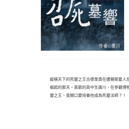
縱橫天下的死靈之王古德里奧在遭親密愛人
崛起的那天。貧窮的高中生唐川，在參觀博
靈之王，竟開口要培養他成為死靈法師？！