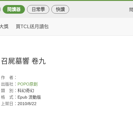
閱讀器
日常學
快讀
大獎
買TCL送月讀包
召屍墓響 卷九
作
者：
出版社：
POPO原創
類
別：
科幻奇幻
格
式：
Epub 流動版
上架日：
2010/8/22