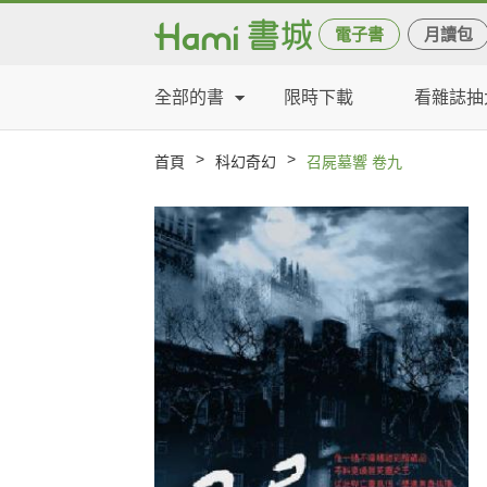
電子書
月讀包
全部的書
限時下載
看雜誌抽
>
>
首頁
科幻奇幻
召屍墓響 卷九