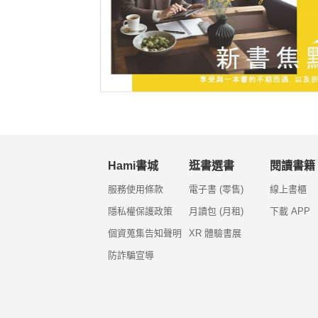
Hami書城
逛書選書
閱讀書籍
服務使用條款
電子書 (零售)
線上書櫃
隱私權保護政策
月讀包 (月租)
下載 APP
個資蒐集告知聲明
XR 體驗書展
防詐騙宣導