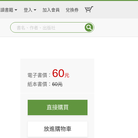
閱讀書籍
登入
加入會員
兌換券
60
電子書價：
元
紙本書價：
60
元
直接購買
放進購物車