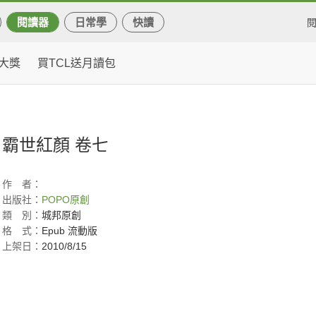
閱讀器
日常學
快讀
大獎
買TCL送月讀包
霸世紅顏 卷七
作
者：
出版社：
POPO原創
類
別：
城邦原創
格
式：
Epub 流動版
上架日：
2010/8/15