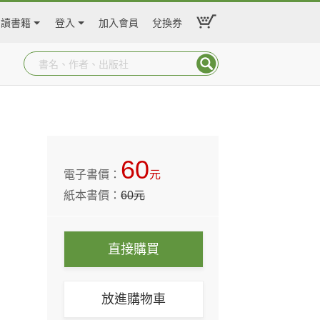
閱讀書籍
登入
加入會員
兌換券
60
電子書價：
元
紙本書價：
60
元
直接購買
放進購物車