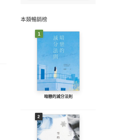
本類暢銷榜
1
暗戀的減分法則
2