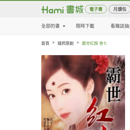
電子書
月讀包
全部的書
限時下載
看雜誌抽
>
>
首頁
城邦原創
霸世紅顏 卷七