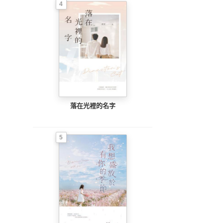
4
落在光裡的名字
5