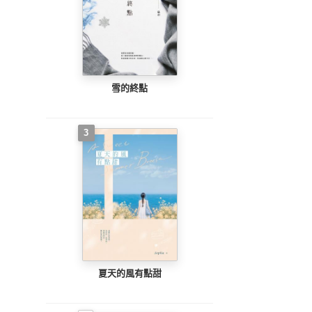
雪的終點
3
夏天的風有點甜