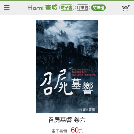
電子書
月讀包
閱讀器
召屍墓響 卷六
60
電子書價：
元