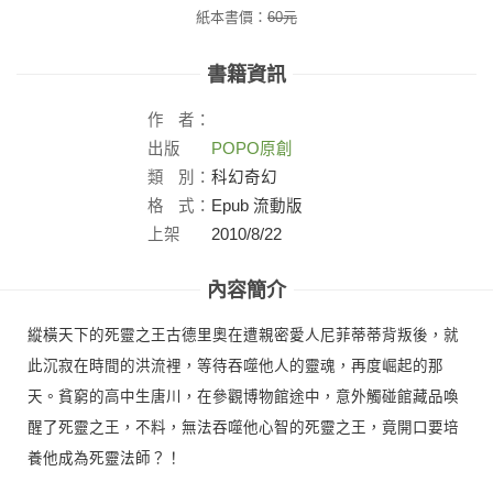
紙本書價：
60
元
書籍資訊
作
者：
出版
POPO原創
社：
類
別：
科幻奇幻
格
式：
Epub 流動版
上架
2010/8/22
日：
內容簡介
縱橫天下的死靈之王古德里奧在遭親密愛人尼菲蒂蒂背叛後，就
此沉寂在時間的洪流裡，等待吞噬他人的靈魂，再度崛起的那
天。貧窮的高中生唐川，在參觀博物館途中，意外觸碰館藏品喚
醒了死靈之王，不料，無法吞噬他心智的死靈之王，竟開口要培
養他成為死靈法師？！