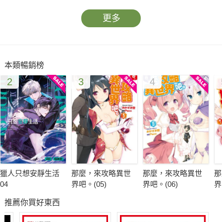
更多
本類暢銷榜
2
3
4
獵人只想安靜生活
那麼，來攻略異世
那麼，來攻略異世
那
04
界吧。(05)
界吧。(06)
界
推薦你買好東西