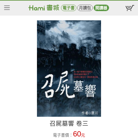
電子書
月讀包
閱讀器
召屍墓響 卷三
60
電子書價：
元