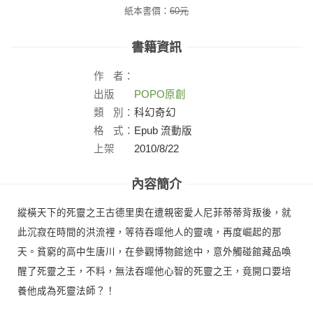
紙本書價：
60
元
書籍資訊
作
者：
出版
POPO原創
社：
類
別：
科幻奇幻
格
式：
Epub 流動版
上架
2010/8/22
日：
內容簡介
縱橫天下的死靈之王古德里奧在遭親密愛人尼菲蒂蒂背叛後，就
此沉寂在時間的洪流裡，等待吞噬他人的靈魂，再度崛起的那
天。貧窮的高中生唐川，在參觀博物館途中，意外觸碰館藏品喚
醒了死靈之王，不料，無法吞噬他心智的死靈之王，竟開口要培
養他成為死靈法師？！