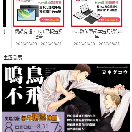
哈利
閱讀有禮，TCL平板送觸
TCL數位筆記本送月讀包1
控筆
年
31
2026/06/20 - 2026/08/31
2026/06/20 - 2026/08/31
主題書展