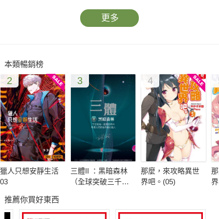
更多
本類暢銷榜
2
3
4
獵人只想安靜生活
三體II ：黑暗森林
那麼，來攻略異世
那
03
（全球突破三千萬
界吧。(05)
界
冊燙銀簽名版）
推薦你買好東西