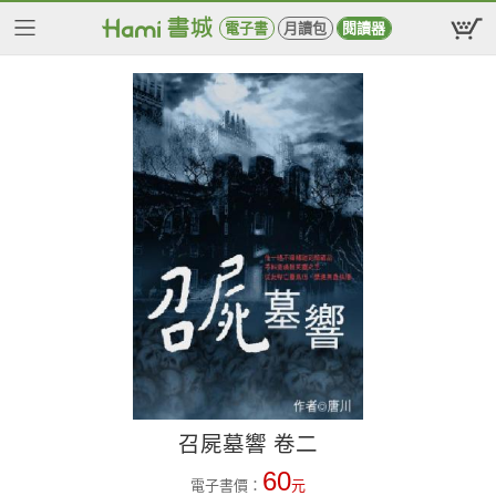
電子書
月讀包
閱讀器
召屍墓響 卷二
60
電子書價：
元