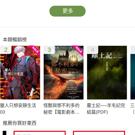
更多
本類暢銷榜
2
3
4
獵人只想安靜生活
怪獸與鄧不利多的
塵土記──羊毛記完
三
03
秘密【電影劇本
結篇(PDF)
（
書】
冊
推薦你買好東西