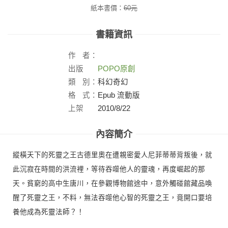
紙本書價：
60
元
書籍資訊
作
者：
出版
POPO原創
社：
類
別：
科幻奇幻
格
式：
Epub 流動版
上架
2010/8/22
日：
內容簡介
縱橫天下的死靈之王古德里奧在遭親密愛人尼菲蒂蒂背叛後，就
此沉寂在時間的洪流裡，等待吞噬他人的靈魂，再度崛起的那
天。貧窮的高中生唐川，在參觀博物館途中，意外觸碰館藏品喚
醒了死靈之王，不料，無法吞噬他心智的死靈之王，竟開口要培
養他成為死靈法師？！