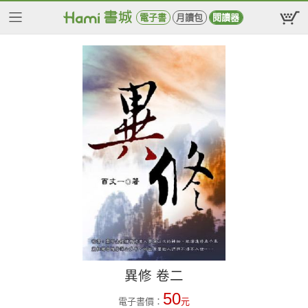
電子書
月讀包
閱讀器
異修 卷二
50
電子書價：
元