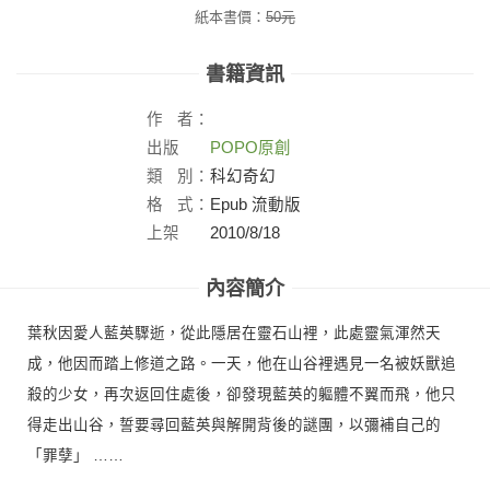
紙本書價：
50
元
書籍資訊
作
者：
出版
POPO原創
社：
類
別：
科幻奇幻
格
式：
Epub 流動版
上架
2010/8/18
日：
內容簡介
葉秋因愛人藍英驟逝，從此隱居在靈石山裡，此處靈氣渾然天
成，他因而踏上修道之路。一天，他在山谷裡遇見一名被妖獸追
殺的少女，再次返回住處後，卻發現藍英的軀體不翼而飛，他只
得走出山谷，誓要尋回藍英與解開背後的謎團，以彌補自己的
「罪孽」 ……