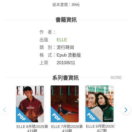
紙本書價：
39
元
書籍資訊
作
者：
出版
ELLE
社：
類
別：
流行時尚
格
式：
Epub 流動版
上架
2010/8/11
日：
系列書資訊
MORE
ELLE 6月號/2026第
ELLE 
ELLE 7月號/2026第
ELLE 8月號/2026第
417期
418期
419期