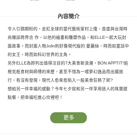
內容簡介
令人引頸期盼的，走紅全球的當代藝術家村上隆，首度與台灣時
尚雜誌跨界合 作，以他的繪畫和雕塑作品，和ELLE一起大玩封
面故事。而封面人物Jolin則好像現代版的 愛麗絲，時而如童話中
的女王，時而如科幻世界的主角。
另外ELLE為妳列出值得注目的7大美食新浪潮，BON APPTIT!追
根究柢食材與師傅的來歷，甚至不惜為一嚐夢幻逸品而出國旅
行，有沒有發現，現代人愈來愈陷入一股美食狂熱了呢?
想給另一伴幸福的感動？今年七夕就和另一伴享用迷人的珠寶甜
點餐，把幸福吃進心坎裡吧！
放心吧，學不會做菜，我們更有理由享受美食!
更多