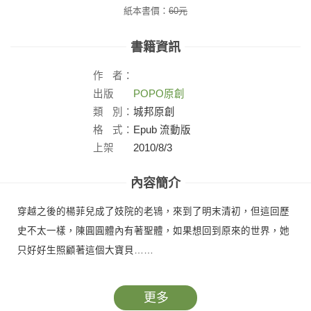
紙本書價：
60
元
書籍資訊
作
者：
出版
POPO原創
社：
類
別：
城邦原創
格
式：
Epub 流動版
上架
2010/8/3
日：
內容簡介
穿越之後的楊菲兒成了妓院的老鴇，來到了明末清初，但這回歷
史不太一樣，陳圓圓體內有著聖體，如果想回到原來的世界，她
只好好生照顧著這個大寶貝……
更多