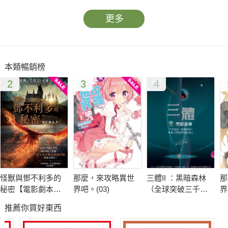
更多
本類暢銷榜
2
3
4
怪獸與鄧不利多的
那麼，來攻略異世
三體II ：黑暗森林
那
秘密【電影劇本
界吧。(03)
（全球突破三千萬
界
書】
冊燙銀簽名版）
推薦你買好東西