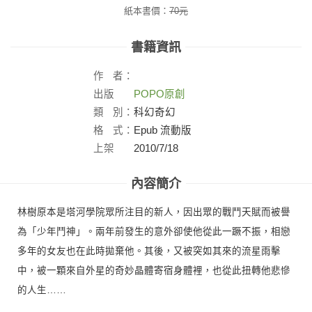
紙本書價：
70
元
書籍資訊
作
者：
出版
POPO原創
社：
類
別：
科幻奇幻
格
式：
Epub 流動版
上架
2010/7/18
日：
內容簡介
林樹原本是塔河學院眾所注目的新人，因出眾的戰鬥天賦而被譽
為「少年鬥神」。兩年前發生的意外卻使他從此一蹶不振，相戀
多年的女友也在此時拋棄他。其後，又被突如其來的流星雨擊
中，被一顆來自外星的奇妙晶體寄宿身體裡，也從此扭轉他悲慘
的人生……