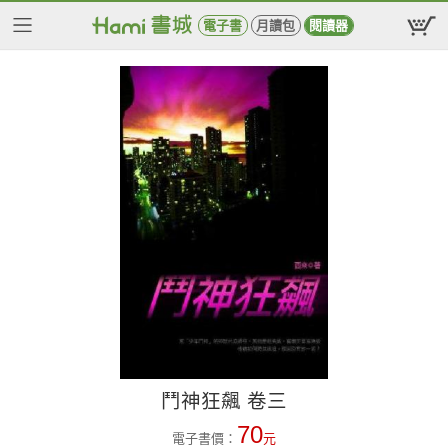
電子書
月讀包
閱讀器
鬥神狂飆 卷三
70
電子書價：
元