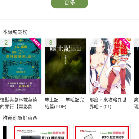
更多
本類暢銷榜
2
3
4
怪獸與葛林戴華德
塵土記──羊毛記完
那麼，來攻略異世
魔
的罪行【電影劇本
結篇(PDF)
界吧。(01)
現
書】
推薦你買好東西