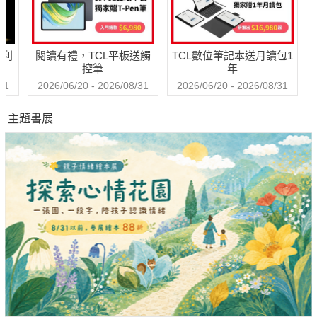
哈利
閱讀有禮，TCL平板送觸
TCL數位筆記本送月讀包1
控筆
年
31
2026/06/20 - 2026/08/31
2026/06/20 - 2026/08/31
主題書展