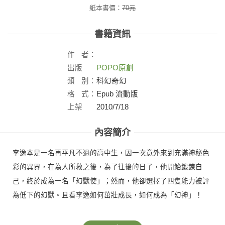
紙本書價：
70
元
書籍資訊
作
者：
出版
POPO原創
社：
類
別：
科幻奇幻
格
式：
Epub 流動版
上架
2010/7/18
日：
內容簡介
李逸本是一名再平凡不過的高中生，因一次意外來到充滿神秘色
彩的異界，在為人所救之後，為了往後的日子，他開始鍛鍊自
己，終於成為一名「幻獸使」；然而，他卻選擇了四隻能力被評
為低下的幻獸。且看李逸如何茁壯成長，如何成為「幻神」！