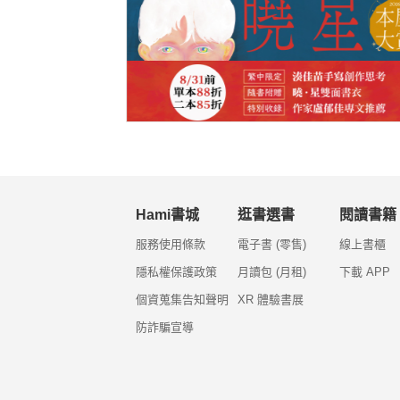
Hami書城
逛書選書
閱讀書籍
服務使用條款
電子書 (零售)
線上書櫃
隱私權保護政策
月讀包 (月租)
下載 APP
個資蒐集告知聲明
XR 體驗書展
防詐騙宣導