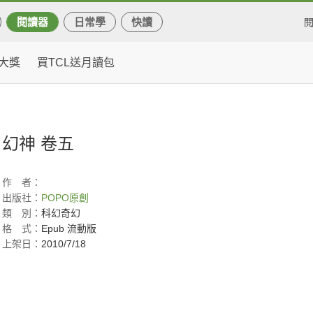
閱讀器
日常學
快讀
大獎
買TCL送月讀包
幻神 卷五
作
者：
出版社：
POPO原創
類
別：
科幻奇幻
格
式：
Epub 流動版
上架日：
2010/7/18