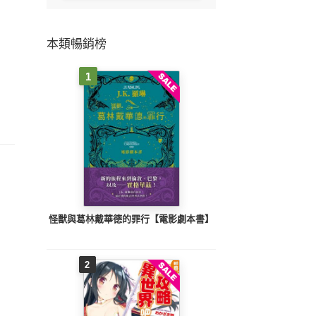
本類暢銷榜
1
怪獸與葛林戴華德的罪行【電影劇本書】
2