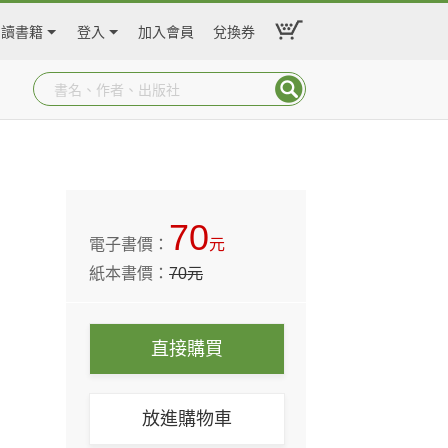
閱讀書籍
登入
加入會員
兌換券
70
電子書價：
元
紙本書價：
70
元
直接購買
放進購物車