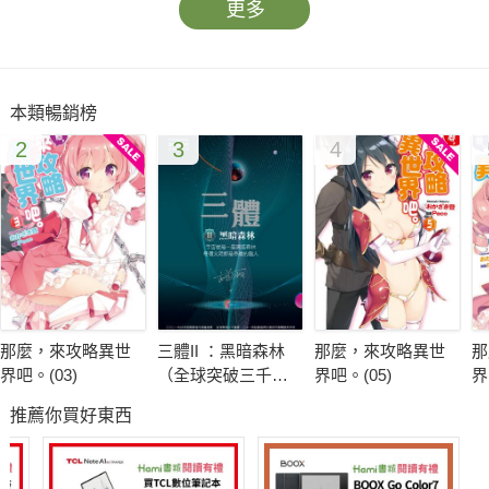
更多
本類暢銷榜
2
3
4
那麼，來攻略異世
三體II ：黑暗森林
那麼，來攻略異世
那
界吧。(03)
（全球突破三千萬
界吧。(05)
界
冊燙銀簽名版）
推薦你買好東西