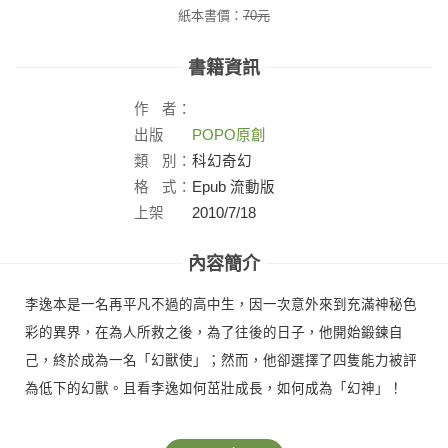
紙本書價：
70
元
書籍資訊
作
者：
出版
POPO原創
社：
類
別：
科幻奇幻
格
式：
Epub 流動版
上架
2010/7/18
日：
內容簡介
李逸本是一名再平凡不過的高中生，因一次意外來到充滿神秘色
彩的異界，在為人所救之後，為了往後的日子，他開始鍛鍊自
己，終於成為一名「幻獸使」；然而，他卻選擇了四隻能力被評
為低下的幻獸。且看李逸如何茁壯成長，如何成為「幻神」！