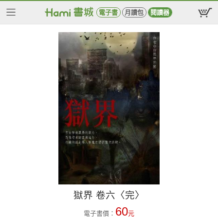
電子書
月讀包
閱讀器
獄界 卷六〈完〉
60
電子書價：
元