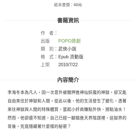
紙本書價：
60
元
書籍資訊
作
者：
出版
POPO原創
社：
類
別：
武俠小說
格
式：
Epub 流動版
上架
2010/7/22
日：
內容簡介
李海冬本為凡人，因一次意外被關押進神仙妖魔的神獄，卻又能
自由來往於神獄和人間。從此以後，他的生活發生了變化，憑著
來往神獄與人間的特殊體質，當起小奸商賺點外快、撈點油水！
然而，他卻還不知道，自己已經一腳踏進天界陰謀裡，這獄界的
背後，究竟隱藏著什麼樣的秘密？