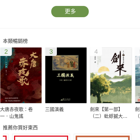
更多
本類暢銷榜
2
3
4
大唐赤夜歌：卷
三國演義
劍來【第一部】
劍
一．山鬼謠
（二）蚍蜉撼大樹
（
【印簽扉頁版】
【
推薦你買好東西
名