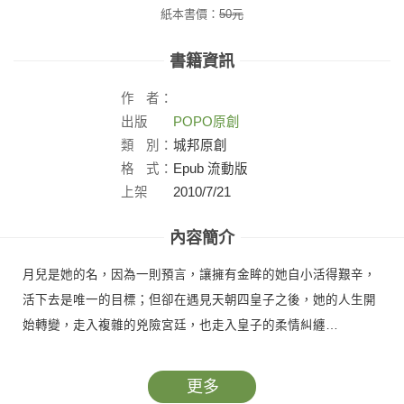
紙本書價：
50
元
書籍資訊
作
者：
出版
POPO原創
社：
類
別：
城邦原創
格
式：
Epub 流動版
上架
2010/7/21
日：
內容簡介
月兒是她的名，因為一則預言，讓擁有金眸的她自小活得艱辛，
活下去是唯一的目標；但卻在遇見天朝四皇子之後，她的人生開
始轉變，走入複雜的兇險宮廷，也走入皇子的柔情糾纏…
更多