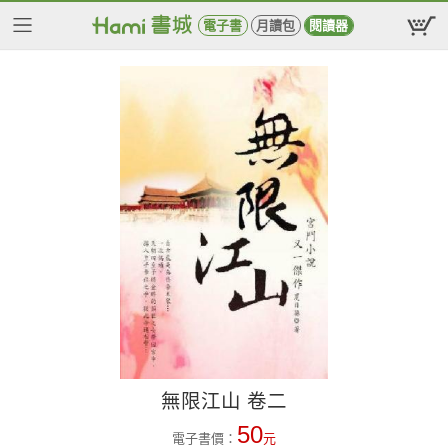
電子書
月讀包
閱讀器
無限江山 卷二
50
電子書價：
元