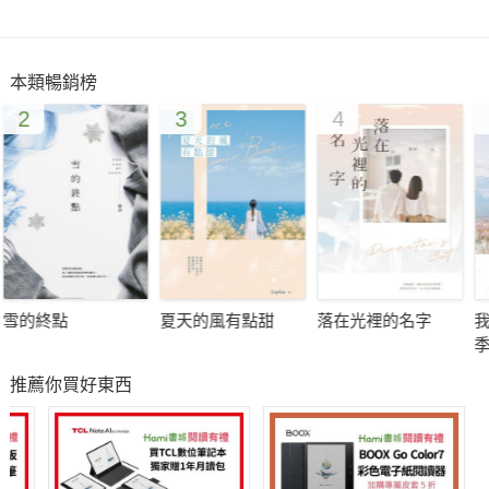
本類暢銷榜
2
3
4
雪的終點
夏天的風有點甜
落在光裡的名字
我
季
推薦你買好東西