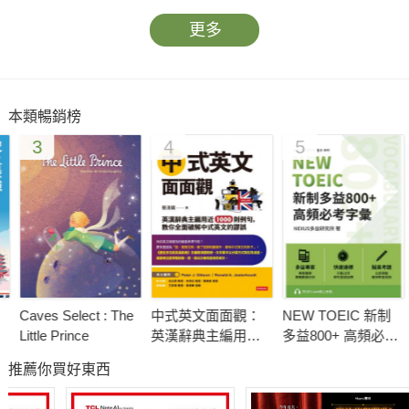
更多
本類暢銷榜
3
4
5
Caves Select : The
中式英文面面觀：
NEW TOEIC 新制
圖
Little Prince
英漢辭典主編用近
多益800+ 高頻必考
動
1000則例句， 教你
字彙（附QR Code
線
推薦你買好東西
全面破解中式英文
線上音檔）
的謬誤