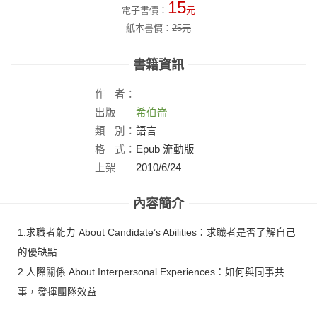
15
電子書價：
元
紙本書價：
25
元
書籍資訊
作
者：
出版
希伯崙
社：
類
別：
語言
格
式：
Epub 流動版
上架
2010/6/24
日：
內容簡介
1.求職者能力 About Candidate’s Abilities：求職者是否了解自己
的優缺點
2.人際關係 About Interpersonal Experiences：如何與同事共
事，發揮團隊效益