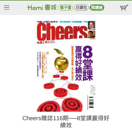
電子書
月讀包
閱讀器
Cheers雜誌116期──8堂課贏得好
績效