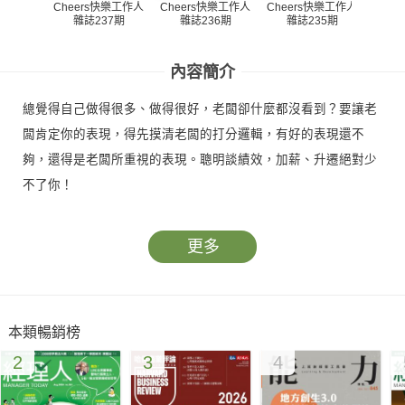
Cheers快樂工作人
Cheers快樂工作人
Cheers快樂工作人
Che
雜誌237期
雜誌236期
雜誌235期
雜
內容簡介
總覺得自己做得很多、做得很好，老闆卻什麼都沒看到？要讓老
闆肯定你的表現，得先摸清老闆的打分邏輯，有好的表現還不
夠，還得是老闆所重視的表現。聰明談績效，加薪、升遷絕對少
不了你！
更多
本類暢銷榜
2
3
4