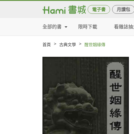
電子書
月讀包
全部的書
限時下載
看雜誌抽
>
>
首頁
古典文學
醒世姻緣傳