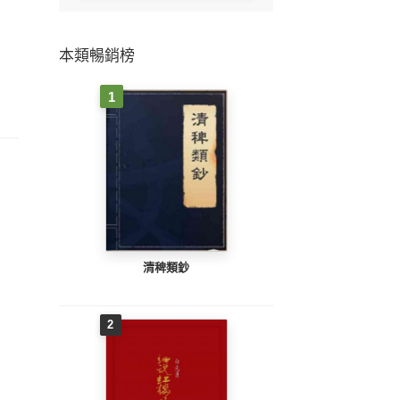
本類暢銷榜
1
清稗類鈔
2