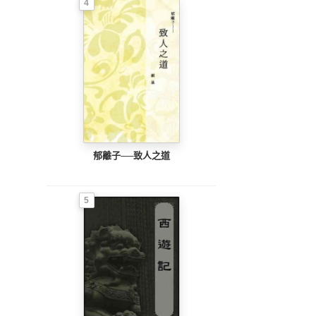
4
郁離子──致人之道
5