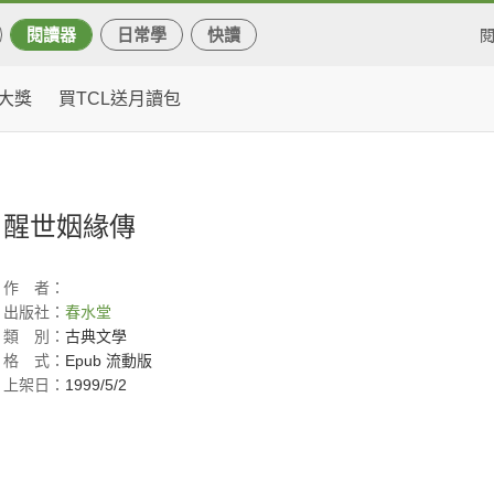
閱讀器
日常學
快讀
大獎
買TCL送月讀包
醒世姻緣傳
作
者：
出版社：
春水堂
類
別：
古典文學
格
式：
Epub 流動版
上架日：
1999/5/2