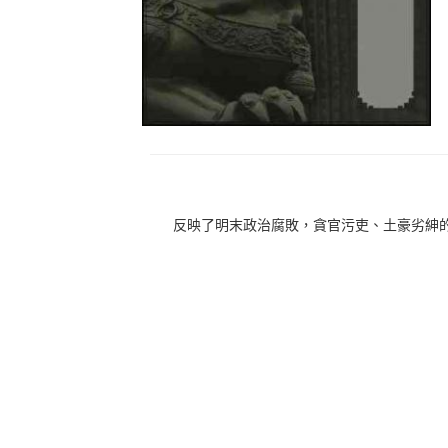
反映了明末政治腐敗，貪官污吏、土豪劣紳