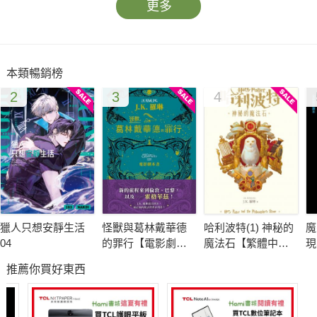
更多
本類暢銷榜
2
3
4
獵人只想安靜生活
怪獸與葛林戴華德
哈利波特(1) 神秘的
魔
04
的罪行【電影劇本
魔法石【繁體中文
現
書】
版25週年紀念首
推薦你買好東西
發】