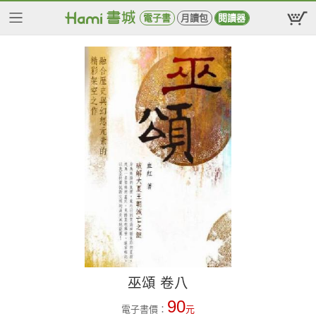
電子書
月讀包
閱讀器
巫頌 卷八
90
電子書價：
元