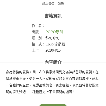
紙本書價：
90
元
書籍資訊
作
者：
出版
POPO原創
社：
類
別：
科幻奇幻
格
式：
Epub 流動版
上架
2010/4/15
日：
內容簡介
身為特務的夏侯，因一次任務意外回到充滿神話色彩的夏朝，在
蠻族裡重生後，受第一大巫家刑天家的提拔而來到都城裡，成為
一名強悍的巫武，見證巫教興衰、道家崛起，以及亞特蘭提斯文
明的消失滅絕……種種歷史上不曾解開的謎團！