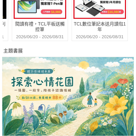
哈利
閱讀有禮，TCL平板送觸
TCL數位筆記本送月讀包1
控筆
年
31
2026/06/20 - 2026/08/31
2026/06/20 - 2026/08/31
主題書展