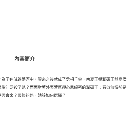
內容簡介
？為了追賊跌落河中，醒來之後就成了丞相千金，南夏王朝潤碩王爺夏侯
盡腦汁要殺了她？而面對著外表荒唐卻心思縝密的潤碩王；看似無情卻是
是否會來？最後的路，她該如何選擇？