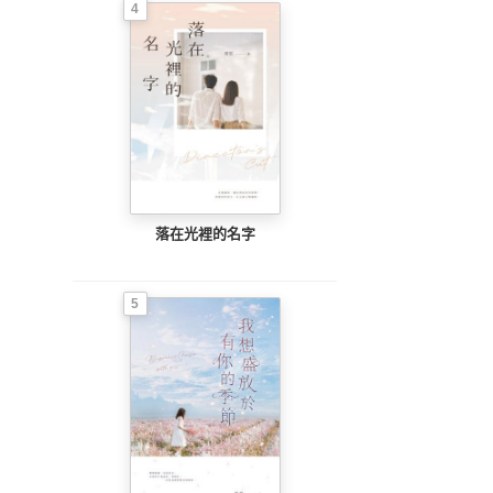
4
落在光裡的名字
5