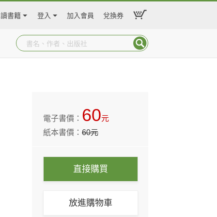
閱讀書籍
登入
加入會員
兌換券
60
電子書價：
元
紙本書價：
60
元
直接購買
放進購物車