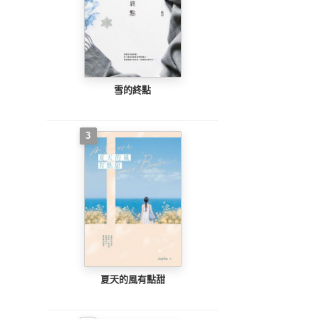
雪的終點
3
夏天的風有點甜