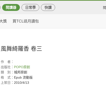
閱讀器
日常學
快讀
大獎
買TCL送月讀包
風舞綺羅香 卷三
作
者：
出版社：
POPO原創
類
別：
城邦原創
格
式：
Epub 流動版
上架日：
2010/4/13