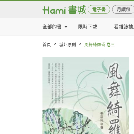
電子書
月讀包
全部的書
限時下載
看雜誌抽
>
>
首頁
城邦原創
風舞綺羅香 卷三