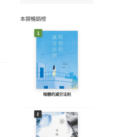
本類暢銷榜
1
暗戀的減分法則
2