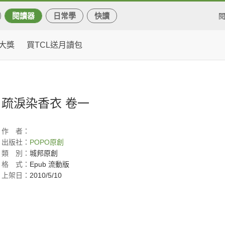
閱讀器
日常學
快讀
大獎
買TCL送月讀包
疏淚染香衣 卷一
作
者：
出版社：
POPO原創
類
別：
城邦原創
格
式：
Epub 流動版
上架日：
2010/5/10