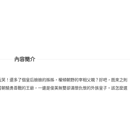
內容簡介
玩笑！還多了個皇后娘娘的姊姊，權傾朝野的宰相父親？好吧，既來之則
當朝驍勇善戰的王爺，一邊是俊美無雙卻滿懷仇恨的外族皇子。該怎麼選