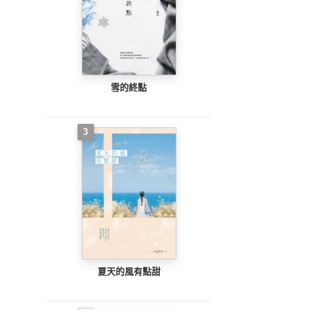
雪的終點
3
夏天的風有點甜