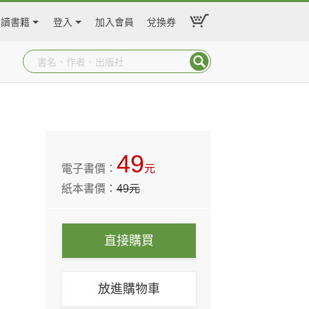
閱讀書籍
登入
加入會員
兌換券
49
電子書價：
元
紙本書價：
49
元
直接購買
放進購物車