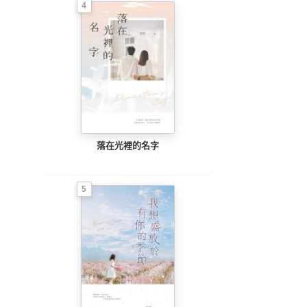
4
落在光裡的名字
5