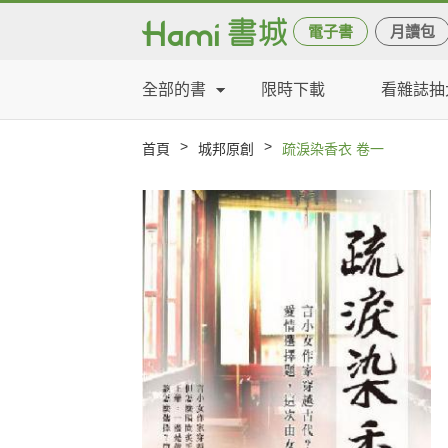
電子書
月讀包
全部的書
限時下載
看雜誌抽
>
>
首頁
城邦原創
疏淚染香衣 卷一