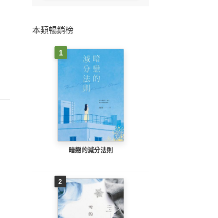
本類暢銷榜
1
暗戀的減分法則
2