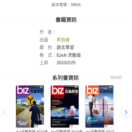
紙本書價：
180
元
書籍資訊
作
者：
出版
希伯崙
社：
類
別：
語言學習
格
式：
Epub 流動版
上架
2010/2/25
日：
系列書資訊
MORE
biz互動英語 2010年
biz互動英語 2010年
biz互動英語 2010年