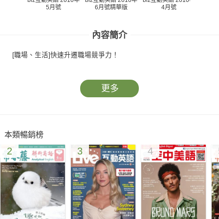
5月號
6月號精華版
4月號
內容簡介
[職場、生活]快速升遷職場競爭力！
更多
本類暢銷榜
2
3
4