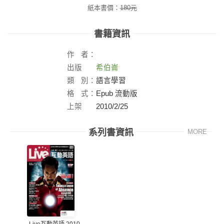
紙本書價：
180
元
書籍資訊
作
者：
出版
希伯崙
社：
類
別：
語言學習
格
式：
Epub 流動版
上架
2010/2/25
日：
系列書資訊
MORE
Live互動英語 2010