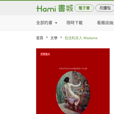
電子書
月讀包
全部的書
限時下載
看雜誌抽
>
>
首頁
文學
包法利夫人 Madame