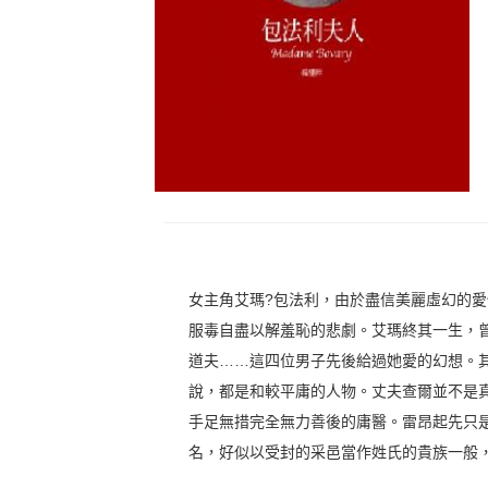
女主角艾瑪?包法利，由於盡信美麗虛幻的
服毒自盡以解羞恥的悲劇。艾瑪終其一生，
道夫……這四位男子先後給過她愛的幻想。
說，都是和較平庸的人物。丈夫查爾並不是
手足無措完全無力善後的庸醫。雷昂起先只
名，好似以受封的采邑當作姓氏的貴族一般