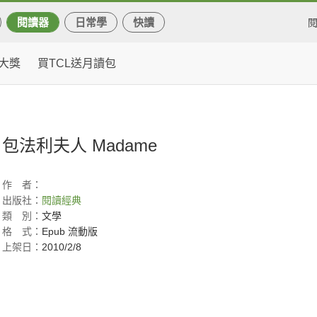
閱讀器
日常學
快讀
大獎
買TCL送月讀包
包法利夫人 Madame
作
者：
出版社：
閱讀經典
類
別：
文學
格
式：
Epub 流動版
上架日：
2010/2/8