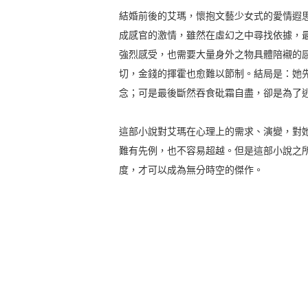
結婚前後的艾瑪，懷抱文藝少女式的愛情遐
成感官的激情，雖然在虛幻之中尋找依據，
強烈感受，也需要大量身外之物具體陪襯的
切，金錢的揮霍也愈難以節制。結局是：她
念；可是最後斷然吞食砒霜自盡，卻是為了
這部小說對艾瑪在心理上的需求、演變，對
難有先例，也不容易超越。但是這部小說之
度，才可以成為無分時空的傑作。