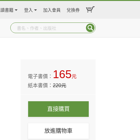
閱讀書籍
登入
加入會員
兌換券
165
電子書價：
元
紙本書價：
220
元
直接購買
放進購物車