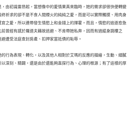
思，由初識雷昂起，當想像中的愛情果真來臨時，她的需求卻很快便轉變
最終祈求的卻不是不食人間煙火的純純之愛，而是可以實際觸摸、用肉身
感官之愛，所以連帶發生情慾上和金錢上的揮霍。而且，情慾的追逐愈急
先前曾經有感於羅道夫藉故逃避、不肯帶她私奔，因而有過縱身跳樓之
逃避遭受法庭查封房產、扣押家當抵債的恥辱。
她的行為表現、轉化，以及其他人相對於艾瑪的反應的描繪，生動、細膩
所以深刻、精闢，還是由於還能夠直探行為、心理的根源；有了這樣的厚