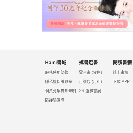
Hami書城
逛書選書
閱讀書籍
服務使用條款
電子書 (零售)
線上書櫃
隱私權保護政策
月讀包 (月租)
下載 APP
個資蒐集告知聲明
XR 體驗書展
防詐騙宣導