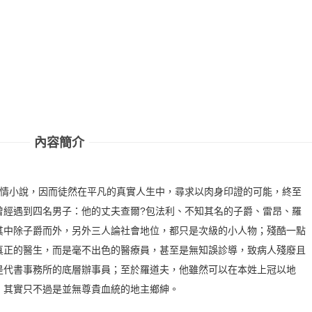
內容簡介
愛情小說，因而徒然在平凡的真實人生中，尋求以肉身印證的可能，終至
曾經遇到四名男子：他的丈夫查爾?包法利、不知其名的子爵、雷昂、羅
其中除子爵而外，另外三人論社會地位，都只是次級的小人物；殘酷一點
真正的醫生，而是毫不出色的醫療員，甚至是無知誤診導，致病人殘廢且
是代書事務所的底層辦事員；至於羅道夫，他雖然可以在本姓上冠以地
，其實只不過是並無尊貴血統的地主鄉紳。