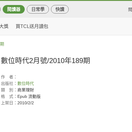
閱讀器
日常學
快讀
大獎
買TCL送月讀包
9期
數位時代2月號/2010年189期
作
者：
出版社：
數位時代
類
別：
商業理財
格
式：
Epub 流動版
上架日：
2010/2/2