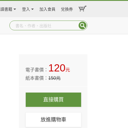
閱讀書籍
登入
加入會員
兌換券
120
電子書價：
元
紙本書價：
150
元
直接購買
放進購物車