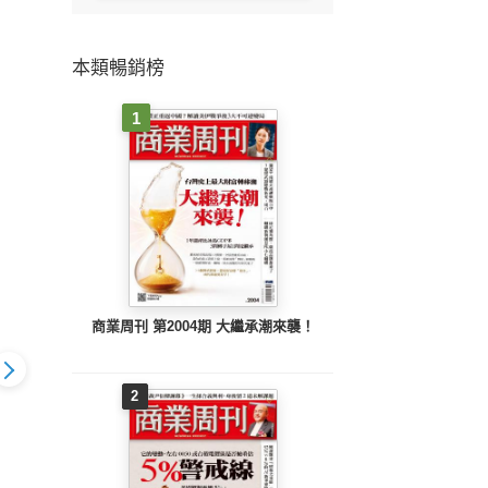
本類暢銷榜
1
商業周刊 第2004期 大繼承潮來襲！
2
代368期
數位時代367期
數位時代366期
數