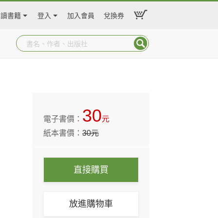
閱讀書籍
登入
加入會員
兌換券
30
電子書價：
元
紙本書價：
30
元
直接購買
放進購物車