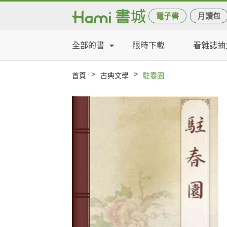
電子書
月讀包
全部的書
限時下載
看雜誌抽
>
>
首頁
古典文學
駐春園