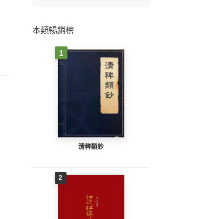
本類暢銷榜
1
清稗類鈔
2