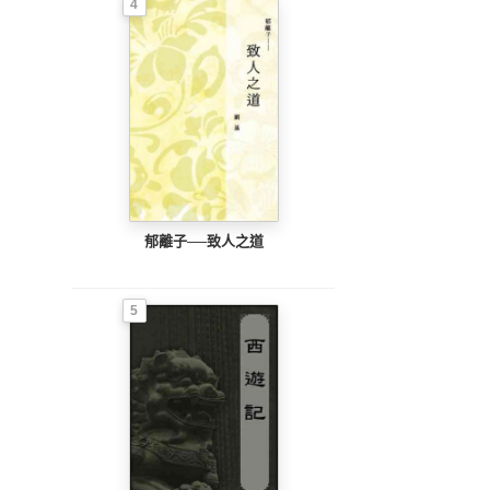
4
郁離子──致人之道
5