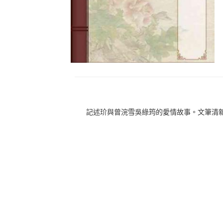
記述玠與曾浣雪吳綠筠的愛情故事。文筆清