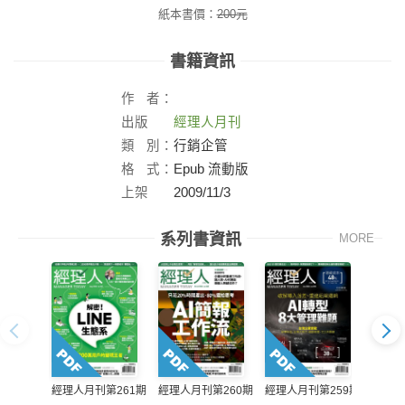
紙本書價：
200
元
書籍資訊
作
者：
出版
經理人月刊
社：
類
別：
行銷企管
格
式：
Epub 流動版
上架
2009/11/3
日：
系列書資訊
MORE
經理人月刊第261期
經理人月刊第260期
經理人月刊第259期
經理人