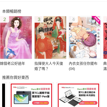
本類暢銷榜
2
3
4
嫁個老公好過年
指揮使大人今天復
內衣女孩任你擺布
典
婚了嗎？
(04)
滿
推薦你買好東西