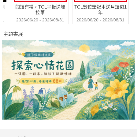
哈利
閱讀有禮，TCL平板送觸
TCL數位筆記本送月讀包1
控筆
年
31
2026/06/20 - 2026/08/31
2026/06/20 - 2026/08/31
主題書展