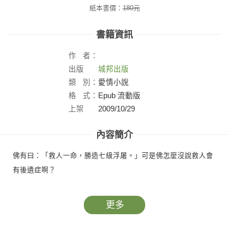
紙本書價：
180
元
書籍資訊
作
者：
出版
城邦出版
社：
類
別：
愛情小說
格
式：
Epub 流動版
上架
2009/10/29
日：
內容簡介
佛有曰：「救人一命，勝造七級浮屠。」可是佛怎麼沒說救人會
有後遺症啊？
更多