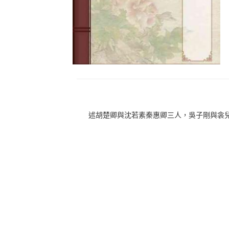
述胡楚卿與沈若素秦惠卿三人，吳子剛與衾