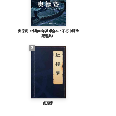
奧德賽（暢銷80年英譯全本，不朽中譯珍
藏經典）
3
紅樓夢