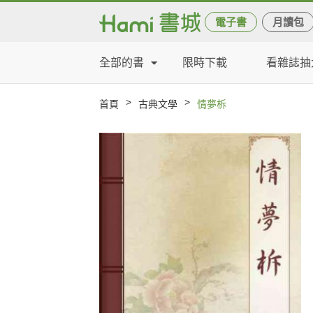
電子書
月讀包
全部的書
限時下載
看雜誌抽
>
>
首頁
古典文學
情夢柝