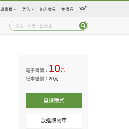
閱讀書籍
登入
加入會員
兌換券
10
電子書價：
元
紙本書價：
20
元
直接購買
放進購物車