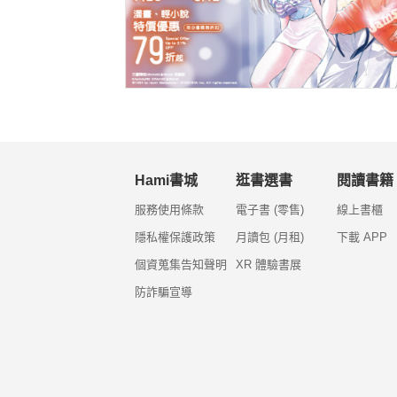
Hami書城
逛書選書
閱讀書籍
服務使用條款
電子書 (零售)
線上書櫃
隱私權保護政策
月讀包 (月租)
下載 APP
個資蒐集告知聲明
XR 體驗書展
防詐騙宣導