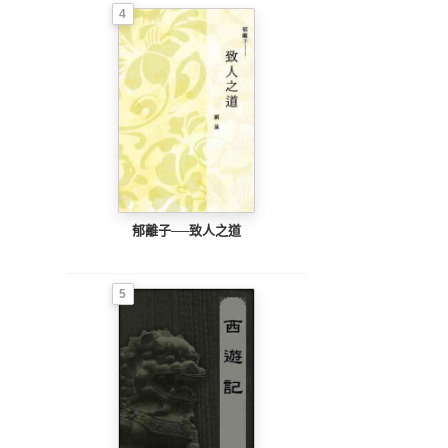
4
郁離子──致人之道
5