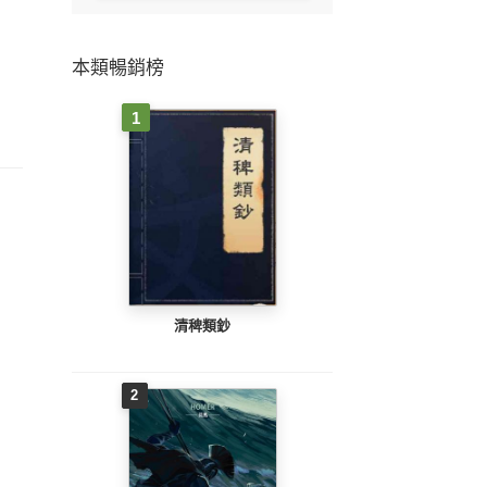
本類暢銷榜
1
清稗類鈔
2