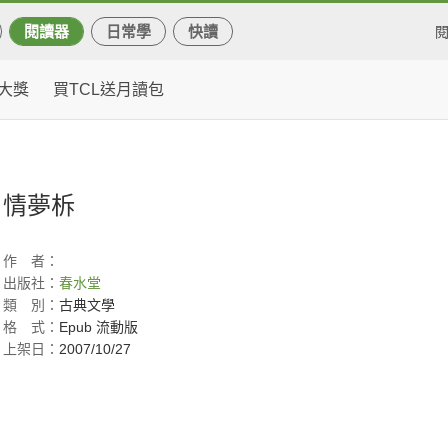
閱讀器
日常學
快讀
大獎
買TCL送月讀包
情夢柝
作
者：
出版社：
春水堂
類
別：
古典文學
格
式：
Epub 流動版
上架日：
2007/10/27