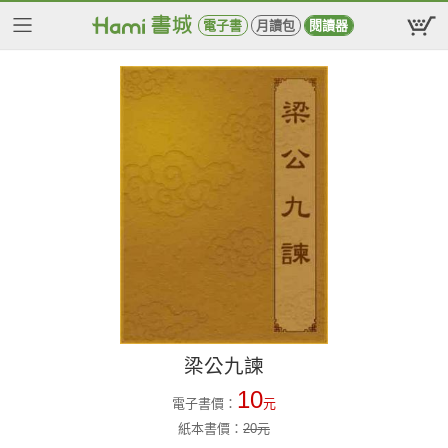
電子書
月讀包
閱讀器
梁公九諫
10
電子書價：
元
紙本書價：
20
元