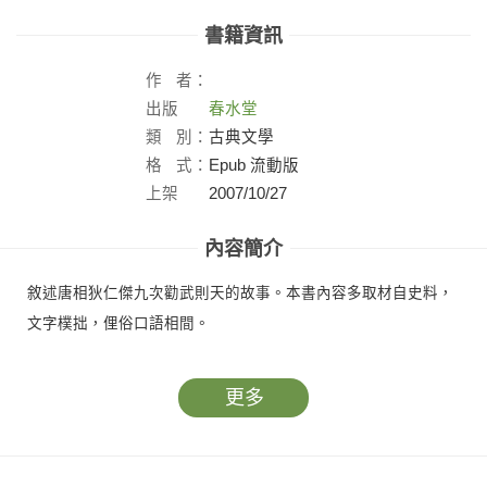
書籍資訊
作
者：
出版
春水堂
社：
類
別：
古典文學
格
式：
Epub 流動版
上架
2007/10/27
日：
內容簡介
敘述唐相狄仁傑九次勸武則天的故事。本書內容多取材自史料，
文字樸拙，俚俗口語相間。
更多