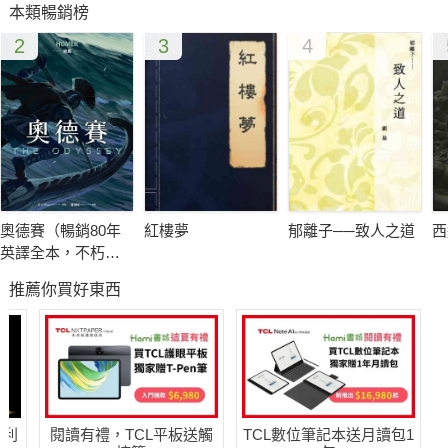
本類暢銷榜
2
3
4
奧德賽（暢銷80年
紅樓夢
郁離子──致人之道
西
英譯全本，不朽中
譯珍藏經典）
推薦你買好東西
哈利
閱讀有禮，TCL平板送觸
TCL數位筆記本送月讀包1